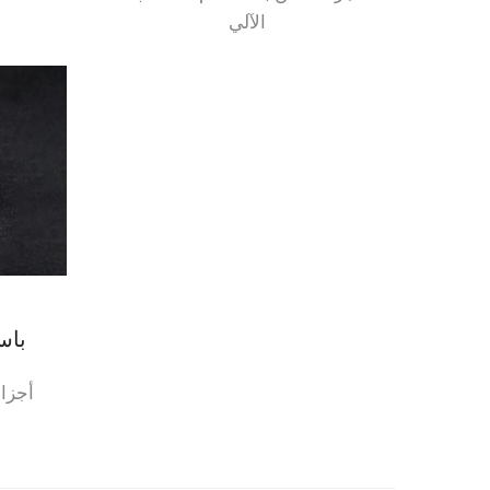
الآلي
باس
أجزا