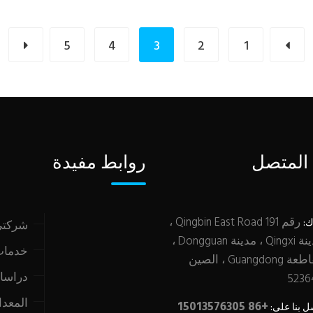
5
4
3
2
1
 المتصل
روابط مفيدة
رقم 191 Qingbin East Road ،
ك:
شركت
مدينة Qingxi ، مدينة Dongguan ،
خدما
مقاطعة Guangdong ، الصين
دراسات
5236
المعد
+86 15013576305
ل بنا على: