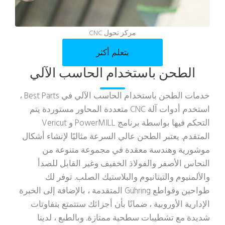
مركز تحول CNC
يتعلم أكثر
الطحن باستخدام الحاسب الآلي
خدمات الطحن باستخدام الحاسب الآلي
في Best Parts ،
استخدم أدوات آلة CNC متعددة المحاور مستوردة يتم
التحكم فيها بواسطة برنامج PowerMILL و Vericut
المتقدم. يعتبر الطحن عالي السرعة مثاليًا لإنشاء أشكال
موشورية وهندسة معقدة في مجموعة متنوعة من
النحاس الأصفر والفولاذ الخفيف وغير القابل للصدأ
والألمنيوم والتيتانيوم والبلاستيك الصلب. توفر لك
طواحين وقواطع Gühring المتقدمة ، بالإضافة إلى الخبرة
الإدارية الأوروبية ، ضمانًا بأن أجزائك ستتمتع بتفاوتات
شديدة مع تشطيبات سطحية ممتازة. وبالطبع ، لدينا