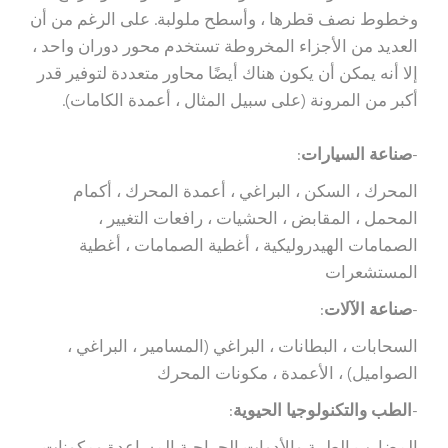
وخطوط نصف قطرها ، وأسطح ملولبة. على الرغم من أن
العديد من الأجزاء المخروطة تستخدم محور دوران واحد ،
إلا أنه يمكن أن يكون هناك أيضًا محاور متعددة لتوفير قدر
أكبر من المرونة (على سبيل المثال ، أعمدة الكامات).
-
صناعة السيارات
:
المحرك ، السكن ، البراغي ، أعمدة المحرك ، أكمام
المحمل ، المقابض ، الحشيات ، رافعات التغيير ،
الصمامات الهيدروليكية ، أغطية الصمامات ، أغطية
المستشعرات
-
صناعة الآلات
:
السحابات ، البطانات ، البراغي (المسامير ، البراغي ،
الصواميل) ، الأعمدة ، مكونات المحرك
-
الطب والتكنولوجيا الحيوية
: