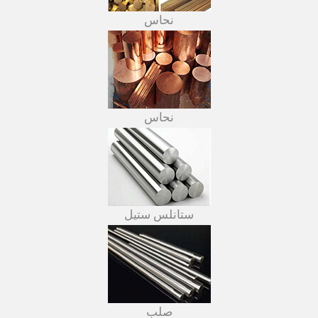
نحاس
نحاس
ستانلس ستيل
صلب