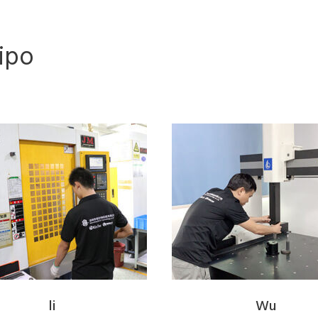
ipo
li
Wu