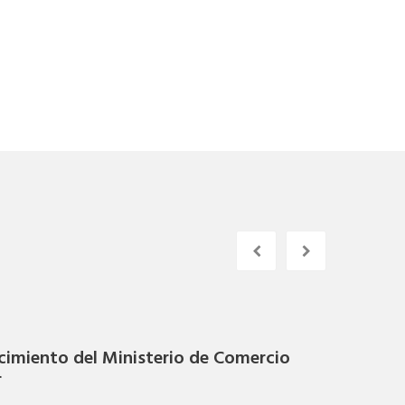
cimiento del Ministerio de Comercio
FEB
r