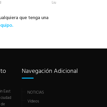
d
Liu
ualquiera que tenga una
equipo.
cto
Navegación Adicional
in East
NOTICIAS
 ciudad
Vídeos
 de