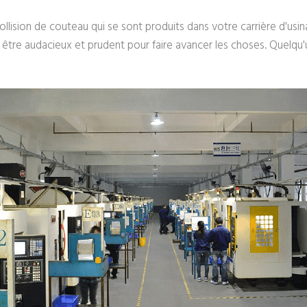
ollision de couteau qui se sont produits dans votre carrière d'u
 être audacieux et prudent pour faire avancer les choses. Quelqu'