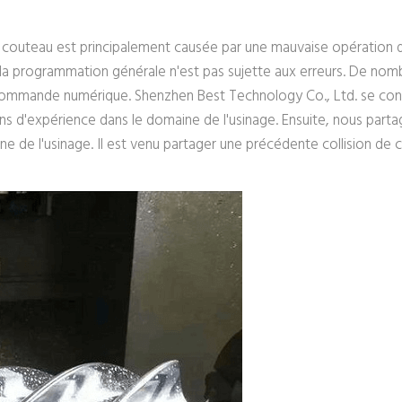
 de couteau est principalement causée par une mauvaise opération 
 la programmation générale n'est pas sujette aux erreurs. De nomb
commande numérique. Shenzhen Best Technology Co., Ltd. se conc
ans d'expérience dans le domaine de l'usinage. Ensuite, nous par
 de l'usinage. Il est venu partager une précédente collision d