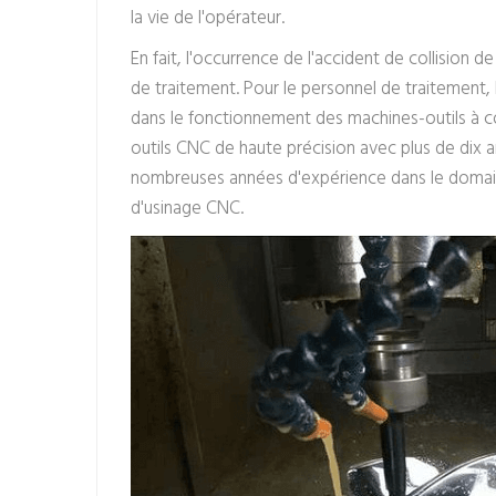
la vie de l'opérateur.
En fait, l'occurrence de l'accident de collision
de traitement. Pour le personnel de traitement,
dans le fonctionnement des machines-outils à 
outils CNC de haute précision avec plus de dix 
nombreuses années d'expérience dans le domaine
d'usinage CNC.