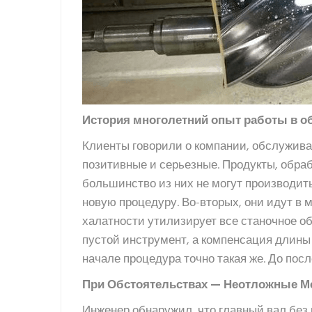
История
многолетний опыт работы в о
Клиенты говорили о компании, обслужива
позитивные и серьезные. Продукты, обра
большинство из них не могут производить
новую процедуру. Во-вторых, они идут в 
халатности утилизирует все станочное об
пустой инструмент, а компенсация длины 
начале процедура точно такая же. До пос
При Обстоятельствах — Неотложные 
Инженер обнаружил, что главный вал без 