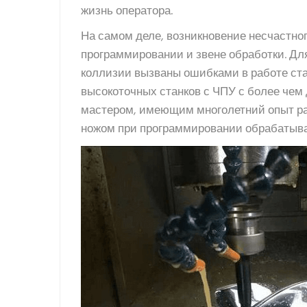
жизнь оператора.
На самом деле, возникновение несчастно
программировании и звене обработки. Д
коллизии вызваны ошибками в работе стан
высокоточных станков с ЧПУ с более чем
мастером, имеющим многолетний опыт ра
ножом при программировании обрабатыва