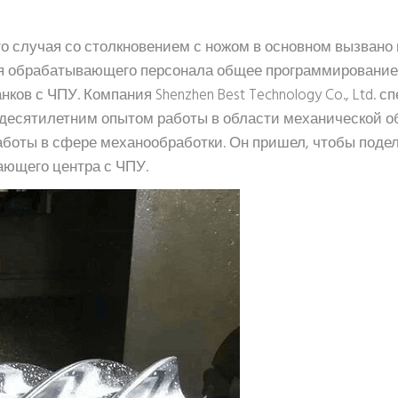
го случая со столкновением с ножом в основном вызвано
ля обрабатывающего персонала общее программирование
ков с ЧПУ. Компания Shenzhen Best Technology Co., Ltd. 
 десятилетним опытом работы в области механической о
боты в сфере механообработки. Он пришел, чтобы поде
ющего центра с ЧПУ.