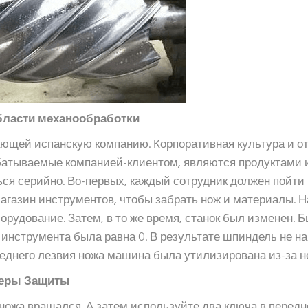
бласти механообработки
ющей испанскую компанию. Корпоративная культура и от
батываемые компанией-клиентом, являются продуктами и
ся серийно. Во-первых, каждый сотрудник должен пойти 
магазин инструментов, чтобы забрать нож и материалы. Н
орудование. Затем, в то же время, станок был изменен. Б
инструмента была равна 0. В результате шпиндель не наг
леднего лезвия ножа машина была утилизирована из-за н
Меры Защиты
ножа вращался. А затем используйте два ключа в передн