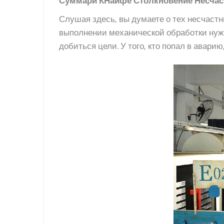
С
уммари
К
Найфе Столкновение Несчас
Слушая здесь, вы думаете о тех несчаст
выполнении механической обработки нуж
добиться цели. У того, кто попал в авари