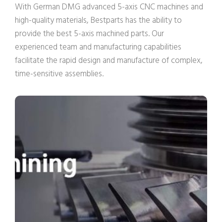
With German DMG advanced 5-axis CNC machines and
high-quality materials, Bestparts has the ability to
provide the best 5-axis machined parts. Our
experienced team and manufacturing capabilities
facilitate the rapid design and manufacture of complex,
time-sensitive assemblies.
5-Axis CNC Machining
Service Online
Изготовленные на заказ 1-100000 шт.
сложные детали с ЧПУ
Заводская более низкая цена и быстрая
доставка