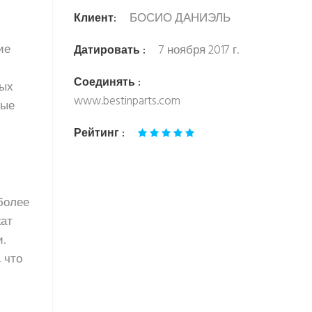
БОСИО ДАНИЭЛЬ
Клиент:
ие
7 ноября 2017 г.
Датировать :
Соединять :
вых
www.bestinparts.com
ные
Рейтинг :
более
жат
.
 что