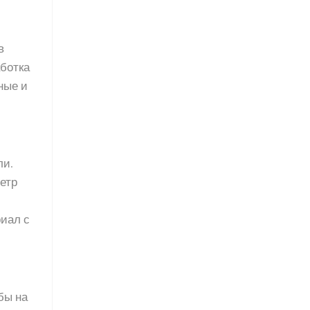
в
ботка
ные и
ли.
етр
риал с
бы на